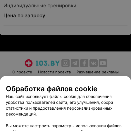
Индивидуальные тренировки
Цена по запросу
О проекте
Новости проекта
Размещение рекламы
Медицинский маркетинг
Публичный договор
Обработка файлов cookie
Пользовательское соглашение
Способы оплаты
Наш сайт использует файлы cookie для обеспечения
Вакансии
Партнеры
удобства пользователей сайта, его улучшения, сбора
Написать руководителю 103.by
статистики и предоставления персонализированных
Написать в поддержку
рекомендаций.
Персональные настройки cookie
Вы можете настроить параметры использования файлов
Обработка персональных данных